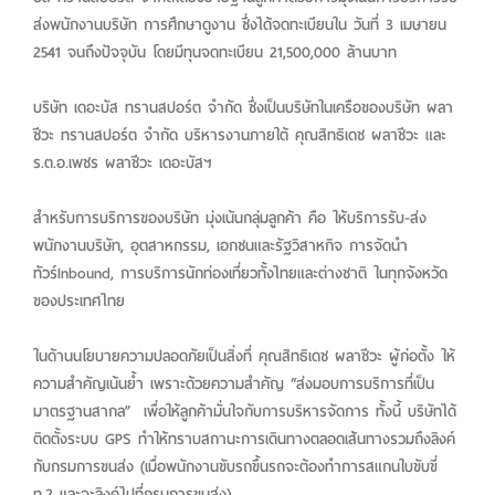
ส่งพนักงานบริษัท การศึกษาดูงาน ซึ่งได้จดทะเบียนใน วันที่ 3 เมษายน
2541 จนถึงปัจจุบัน โดยมีทุนจดทะเบียน 21,500,000 ล้านบาท
บริษัท เดอะบัส ทรานสปอร์ต จำกัด ซึ่งเป็นบริษัทในเครือของบริษัท ผลา
ชีวะ ทรานสปอร์ต จำกัด บริหารงานภายใต้ คุณสิทธิเดช ผลาชีวะ และ
ร.ต.อ.เพชร ผลาชีวะ เดอะบัสฯ
สำหรับการบริการของบริษัท มุ่งเน้นกลุ่มลูกค้า คือ ให้บริการรับ-ส่ง
พนักงานบริษัท, อุตสาหกรรม, เอกชนและรัฐวิสาหกิจ การจัดนำ
ทัวร์Inbound, การบริการนักท่องเที่ยวทั้งไทยและต่างชาติ ในทุกจังหวัด
ของประเทศไทย
ในด้านนโยบายความปลอดภัยเป็นสิ่งที่ คุณสิทธิเดช ผลาชีวะ ผู้ก่อตั้ง ให้
ความสำคัญเน้นย้ำ เพราะด้วยความสำคัญ “ส่งมอบการบริการที่เป็น
มาตรฐานสากล” เพื่อให้ลูกค้ามั่นใจกับการบริหารจัดการ ทั้งนี้ บริษัทได้
ติดตั้งระบบ GPS ทำให้ทราบสถานะการเดินทางตลอดเส้นทางรวมถึงลิงค์
กับกรมการขนส่ง (เมื่อพนักงานขับรถขึ้นรถจะต้องทำการสแกนใบขับขี่
ท.2 และจะลิงค์ไปที่กรมการขนส่ง)